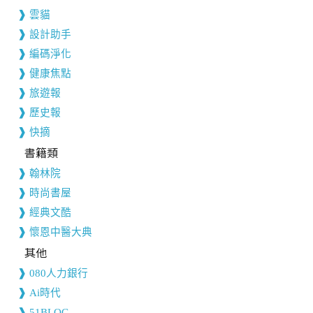
雲貓
設計助手
編碼淨化
健康焦點
旅遊報
歷史報
快摘
書籍類
翰林院
時尚書屋
經典文酷
懷恩中醫大典
其他
080人力銀行
Ai時代
51BLOG