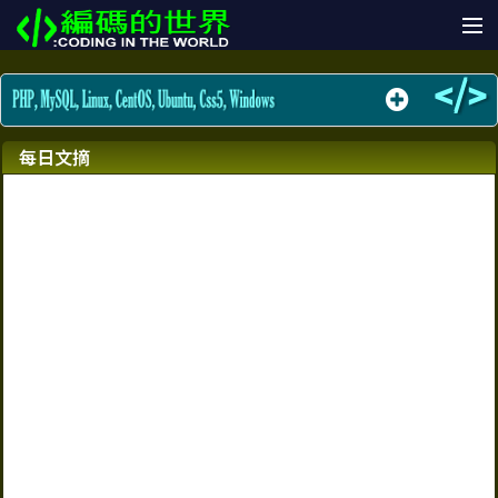
MySQL
Linux
每日文摘
Centos
Ubuntu
PHP
Windows
CSS3
帳號登入